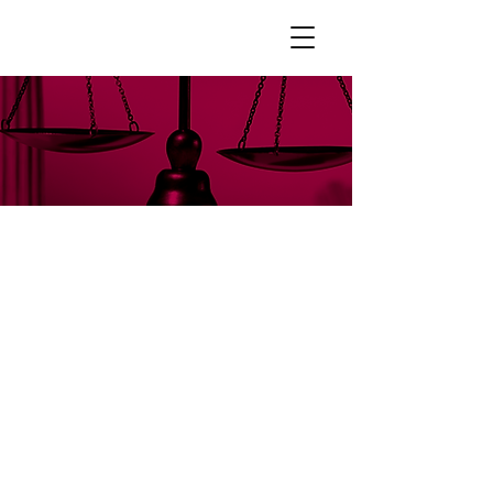
Derecho civil y
comercial
BESTEIRO Abogados ofrece un
asesoramiento integral en las
diferentes áreas del derecho civil y
comercial que abarca desde la
constitución y gestión de sociedades, la
redacción de contratos, hasta la
resolución de litigios y planificación
hereditaria. Brindamos apoyo en