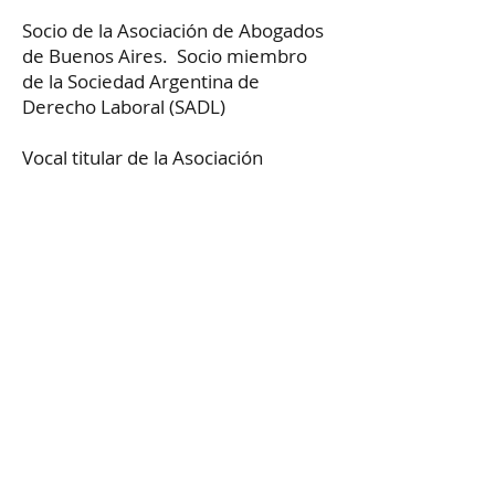
Socio de la Asociación de Abogados
de Buenos Aires. Socio miembro
de la Sociedad Argentina de
Derecho Laboral (SADL)
Vocal titular de la Asociación
Hispano Argentina de Profesionales
(2012-2014
;
2014-2016
; 2018-
Actualidad) Secretario de Actas de
la Asociación Hispano Argentina de
Profesionales
(2016-2018)
. Director
de la Comisión de Trabajo y Asuntos
Sociales AHAP
Volver